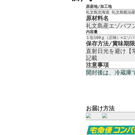
原産地/加工地
礼文島北海道 礼文島船泊
原材料名
礼文島産エゾバフ
内容量
１缶100ｇ（正味）×エゾ
保存方法/賞味期限
直射日光を避け【
記載
注意事項
開封後は、冷蔵庫
お届け方法