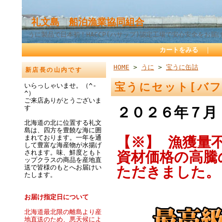
礼文島 船泊漁業協同組合
うに製品で日本初！HACCP(ハサップ)認定工場で安心安全をお届
カートをみる
｜
HOME
>
うに
>
宝うに缶詰
新店長の山内です
宝うにセット[バ
いらっしゃいませ。（^-
^）
ご来店ありがとうございま
す
２０２６年７月
北海道の北に位置する礼文
島は、四方を豊饒な海に囲
まれております。一年を通
【※】 漁獲量
して豊富な海産物が水揚げ
されます。味、鮮度ともト
資材価格の高騰
ップクラスの商品を産地直
送で皆様のもとへお届けい
ただきました。
たします。
お届け指定日について
北海道最北限の離島より産
地直送のため、悪天候によ