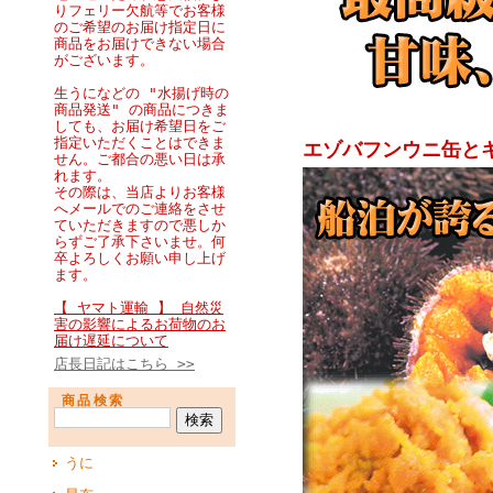
りフェリー欠航等でお客様
のご希望のお届け指定日に
商品をお届けできない場合
がございます。
生うになどの "水揚げ時の
商品発送" の商品につきま
しても、お届け希望日をご
指定いただくことはできま
エゾバフンウニ缶と
せん。ご都合の悪い日は承
れます。
その際は、当店よりお客様
へメールでのご連絡をさせ
ていただきますので悪しか
らずご了承下さいませ。何
卒よろしくお願い申し上げ
ます。
【 ヤマト運輸 】 自然災
害の影響によるお荷物のお
届け遅延について
店長日記はこちら >>
商品検索
うに