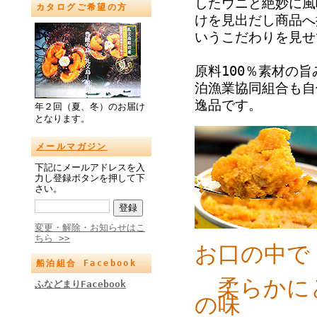
したウニと絶妙に風
カタログご希望の方
けを見出だし商品へ
いうこだわりを見せ
原料100％素材の
泊漁業協同組合も自
逸品です。
年２回（夏、冬）のお届け
となります。
メールマガジン
下記にメールアドレスを入
力し登録ボタンを押して下
さい。
変更・解除・お知らせはこ
ちら >>
お口の中で
船泊組合 Facebook
柔らかに
ふなどまりFacebook
の味