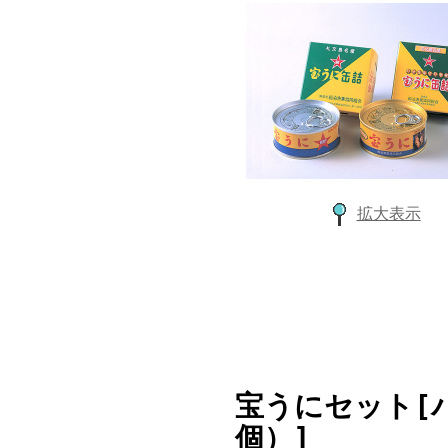
拡大表示
宝うにセット[
個）]