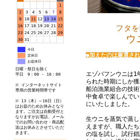
1
2
3
4
5
6
7
8
9
10
11
12
13
14
15
16
17
18
19
20
21
22
フタを開け
23
24
25
26
27
28
29
ウニの
30
31
今日
●加えたのは厳選さ
定休日
お盆休日
日曜・祭日を除く
エゾバフンウニは1
平日 9：00 - 16：00
られた時期にしか獲
※ インターネットサイト
船泊漁業組合の技術
専用の営業時間帯です
中食卓で楽しんでい
※ 13（木）～16日（日）
にいたしました。
はお盆のためお休みとなり
ます。ご注文は自動受付と
なりますがお電話、メール
生ウニを蒸気で蒸し
でのお問い合わせ・商品配
えますが、職人たち
送はお休みとさせていただ
きます。
の塩を試し、試行錯