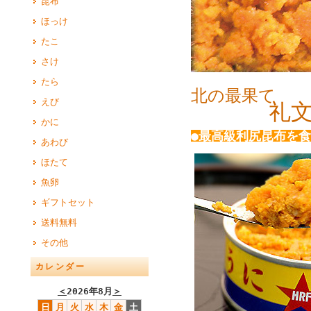
昆布
ほっけ
たこ
さけ
たら
北の最果て
えび
礼文島
かに
●最高級利尻昆布を
あわび
ほたて
魚卵
ギフトセット
送料無料
その他
カレンダー
＜
2026年8月
＞
日
月
火
水
木
金
土