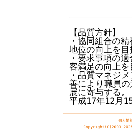
【品質方針】
・協同組合の精
地位の向上を目
・要求事項の適
客満足の向上を
・品質マネジメ
善により職員の
展に寄与する。
平成17年12月
個人情
Copyright(C)2003-202