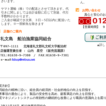
ざいます。
ん。
ヤマト運輸（株）での配送とさせて頂きます。代
お問い合わせ
引きに関しましては合計金額に応じて別途、代引
真心と安心のお
手数料がかかります。
ご入金が確認でき次第、３日～5日以内に配送いた
します。
※一部鮮魚を除きます
【営業時間】 9：
店舗のご案内
礼文島 船泊漁業協同組合
▲詳し
〒097-1111 北海道礼文郡礼文町大字船泊村
店舗運営責任者 : 山内 星空 (販売流通課)
TEL:01638-9-7380 / FAX:01638-9-7381
質方針】
同組合の精神に沿い、組合員の経済的・社会的地位の向上を目指す。
求事項の適合により、製品の安全性を高め、顧客満足の向上を目指す。
質マネジメントシステムの有効性の継続的な改善により職員の意識向上を図
17年12月15日 船泊漁業協同組合