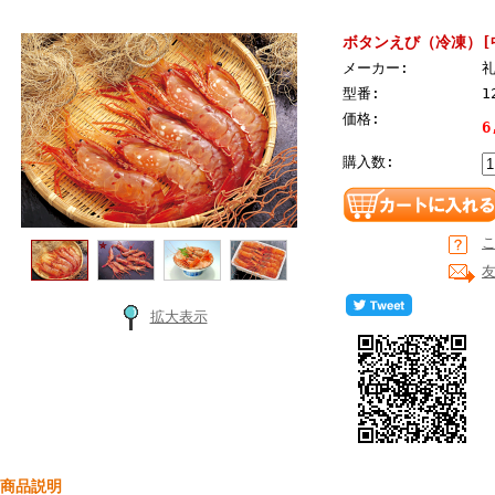
ボタンえび（冷凍）[
メーカー:
型番:
1
価格:
6
購入数:
拡大表示
 商品説明