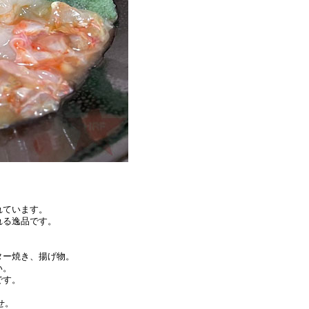
れています。
れる逸品です。
。
ター焼き、揚げ物。
い。
です。
せ。