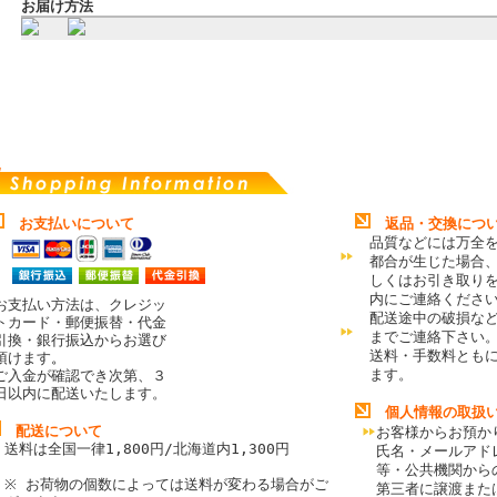
お届け方法
お支払いについて
返品・交換につ
品質などには万全
都合が生じた場合
しくはお引き取り
内にご連絡くださ
お支払い方法は、クレジッ
配送途中の破損な
トカード・郵便振替・代金
までご連絡下さい
引換・銀行振込からお選び
送料・手数料とも
頂けます
。
ます。
ご入金が確認でき次第、３
日以内に配送いたします。
個人情報の取扱
配送について
お客様からお預か
送料は全国一律1,800円/北海道内1,300円
氏名・メールアド
等・公共機関から
※ お荷物の個数によっては送料が変わる場合がご
第三者に譲渡また