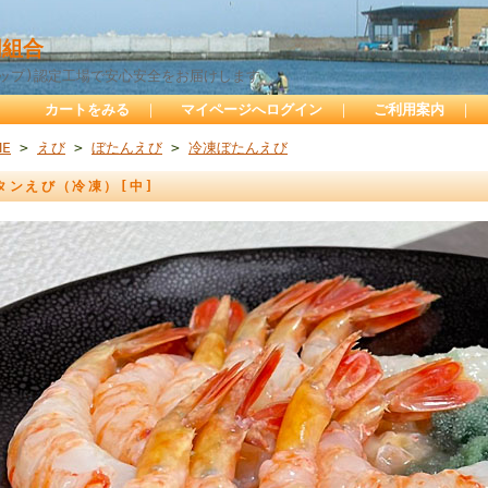
組合
サップ)認定工場で安心安全をお届けします
カートをみる
｜
マイページへログイン
｜
ご利用案内
｜
ME
>
えび
>
ぼたんえび
>
冷凍ぼたんえび
タンえび（冷凍）[中]