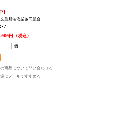
中]
礼文島船泊漁業協同組合
2-7
,000円 (税込)
個
この商品について問い合わせる
友達にメールですすめる