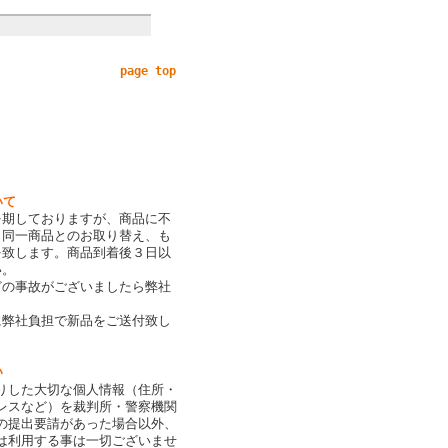
page top
いて
を期しておりますが、商品に不
、同一商品とのお取り替え、も
を致します。商品到着後３日以
い。
どの事故がございましたら弊社
。
に弊社負担で新品をご送付致し
い
りした大切な個人情報（住所・
レスなど）を裁判所・警察機関
の提出要請があった場合以外、
は利用する事は一切ございませ