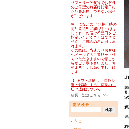
りフェリー欠航等でお客様
のご希望のお届け指定日に
商品をお届けできない場合
がございます。
生うになどの "水揚げ時の
商品発送" の商品につきま
しても、お届け希望日をご
指定いただくことはできま
せん。ご都合の悪い日は承
れます。
その際は、当店よりお客様
へメールでのご連絡をさせ
ていただきますので悪しか
らずご了承下さいませ。何
卒よろしくお願い申し上げ
ます。
北
【 ヤマト運輸 】 自然災
害の影響によるお荷物のお
頭
届け遅延について
見
店長日記はこちら >>
深
商品検索
解
エ
※
うに
料