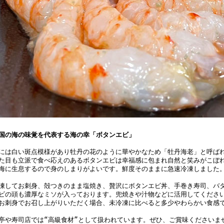
国の海の味覚を代表する海の幸「ボタンエビ」
には白い斑点模様があり牡丹の花のように華やかなため「牡丹海老」と呼ば
た目も立派で食べ応えのあるボタンエビは幸福感に包まれ自然と笑みがこぼ
海に生息するので身のしまりがよいです。鮮度そのままに急速冷凍しました
凍してお刺身、殻つきのまま塩焼き、贅沢にボタンエビ丼、手巻き寿司、バ
ビの頭も濃厚なミソが入っております。兜焼きや汁物などに活用してくださ
お刺身でお召し上がりいただく場合、未冷凍に比べると多少やわらかい食感
亭や寿司店では“高級食材”として扱われています。ぜひ、ご賞味くださいま