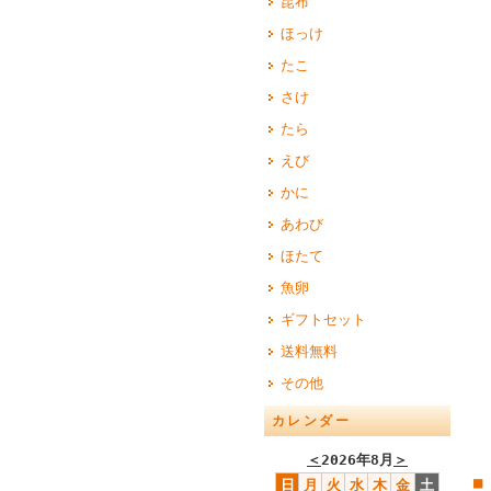
昆布
ほっけ
たこ
さけ
たら
えび
かに
あわび
ほたて
魚卵
ギフトセット
送料無料
その他
カレンダー
＜
2026年8月
＞
■
日
月
火
水
木
金
土