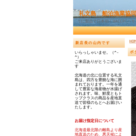
礼文島 船泊漁業協同
うに製品で日本初！HACCP(ハ
HO
新店長の山内です
ボ
いらっしゃいませ。（^-
^）
ご来店ありがとうございま
す
北海道の北に位置する礼文
島は、四方を豊饒な海に囲
まれております。一年を通
して豊富な海産物が水揚げ
されます。味、鮮度ともト
ップクラスの商品を産地直
送で皆様のもとへお届けい
たします。
お届け指定日について
北海道最北限の離島より産
地直送のため、悪天候によ