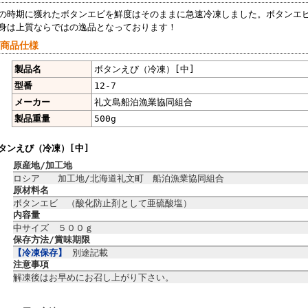
の時期に獲れたボタンエビを鮮度はそのままに急速冷凍しました。ボタンエ
身は上質ならではの逸品となっております！
 商品仕様
製品名
ボタンえび（冷凍）[中]
型番
12-7
メーカー
礼文島船泊漁業協同組合
製品重量
500g
タンえび（冷凍）[中]
原産地/加工地
ロシア 加工地/北海道礼文町 船泊漁業協同組合
原材料名
ボタンエビ （酸化防止剤として亜硫酸塩）
内容量
中サイズ ５００ｇ
保存方法/賞味期限
【冷凍保存】
別途記載
注意事項
解凍後はお早めにお召し上がり下さい。