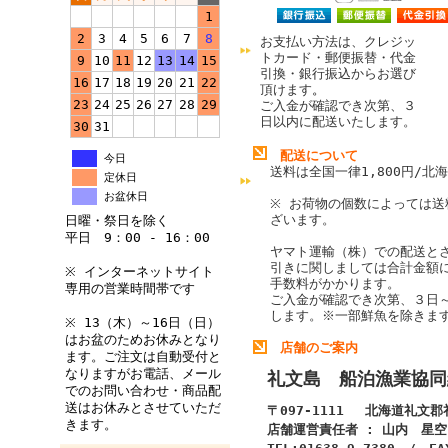
1
2
3
4
5
6
7
8
お支払い方法は、クレジッ
トカード・郵便振替・代金
9
10
11
12
13
14
15
引換・銀行振込からお選び
16
17
18
19
20
21
22
頂けます
。
23
24
25
26
27
28
29
ご入金が確認でき次第、３
日以内に配送いたします。
30
31
配送について
今日
送料は全国一律1,800円/北海
定休日
お盆休日
※ お荷物の個数によっては送
ざいます。
日曜・祭日を除く
平日 9：00 - 16：00
ヤマト運輸（株）での配送と
引きに関しましては合計金額
※ インターネットサイト
手数料がかかります。
専用の営業時間帯です
ご入金が確認でき次第、３日
します。
※一部鮮魚を除きま
※ 13（木）～16日（日）
はお盆のためお休みとなり
店舗のご案内
ます。ご注文は自動受付と
なりますがお電話、メール
礼文島 船泊漁業協同
でのお問い合わせ・商品配
送はお休みとさせていただ
〒097-1111 北海道礼文
きます。
店舗運営責任者 : 山内 星空