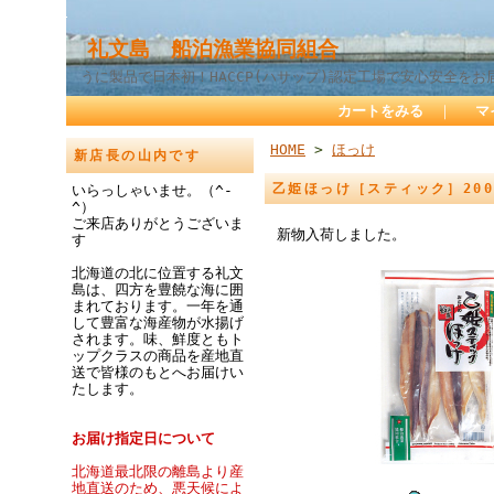
礼文島 船泊漁業協同組合
うに製品で日本初！HACCP(ハサップ)認定工場で安心安全をお
カートをみる
｜
マ
HOME
>
ほっけ
新店長の山内です
乙姫ほっけ［スティック］20
いらっしゃいませ。（^-
^）
ご来店ありがとうございま
新物入荷しました。
す
北海道の北に位置する礼文
島は、四方を豊饒な海に囲
まれております。一年を通
して豊富な海産物が水揚げ
されます。味、鮮度ともト
ップクラスの商品を産地直
送で皆様のもとへお届けい
たします。
お届け指定日について
北海道最北限の離島より産
地直送のため、悪天候によ