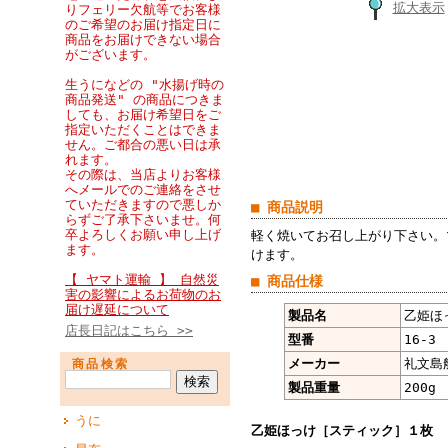
拡大表示
りフェリー欠航等でお客様
のご希望のお届け指定日に
商品をお届けできない場合
がございます。
生うになどの "水揚げ時の
商品発送" の商品につきま
しても、お届け希望日をご
指定いただくことはできま
せん。ご都合の悪い日は承
れます。
その際は、当店よりお客様
へメールでのご連絡をさせ
ていただきますので悪しか
■ 商品説明
らずご了承下さいませ。何
卒よろしくお願い申し上げ
軽く焼いてお召し上がり下さい。
ます。
けます。
【 ヤマト運輸 】 自然災
■ 商品仕様
害の影響によるお荷物のお
届け遅延について
製品名
乙姫ほ
店長日記はこちら >>
型番
16-3
メーカー
礼文島
商品検索
製品重量
200g
うに
乙姫ほっけ［スティック］１枚