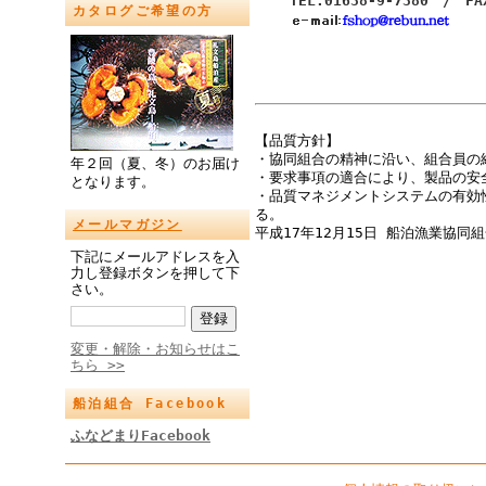
TEL:01638-9-7380 / FA
カタログご希望の方
【品質方針】
・協同組合の精神に沿い、組合員の
年２回（夏、冬）のお届け
・要求事項の適合により、製品の安
となります。
・品質マネジメントシステムの有効
る。
メールマガジン
平成17年12月15日 船泊漁業協同
下記にメールアドレスを入
力し登録ボタンを押して下
さい。
変更・解除・お知らせはこ
ちら >>
船泊組合 Facebook
ふなどまりFacebook