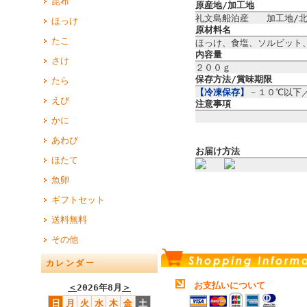
昆布
原産地/加工地
礼文島船泊産 加工地/北
ほっけ
原材料名
たこ
ほっけ、食塩、ソルビット
内容量
さけ
２００ｇ
保存方法/賞味期限
たら
【冷凍保存】
－１０℃以下
えび
注意事項
かに
あわび
お届け方法
ほたて
魚卵
ギフトセット
送料無料
その他
カレンダー
お支払いについて
＜
2026年8月
＞
日
月
火
水
木
金
土