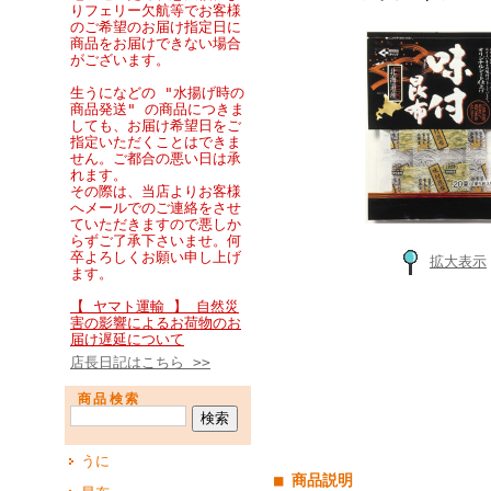
りフェリー欠航等でお客様
のご希望のお届け指定日に
商品をお届けできない場合
がございます。
生うになどの "水揚げ時の
商品発送" の商品につきま
しても、お届け希望日をご
指定いただくことはできま
せん。ご都合の悪い日は承
れます。
その際は、当店よりお客様
へメールでのご連絡をさせ
ていただきますので悪しか
らずご了承下さいませ。何
卒よろしくお願い申し上げ
拡大表示
ます。
【 ヤマト運輸 】 自然災
害の影響によるお荷物のお
届け遅延について
店長日記はこちら >>
商品検索
うに
■ 商品説明