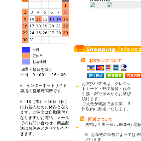
1
2
3
4
5
6
7
8
9
10
11
12
13
14
15
16
17
18
19
20
21
22
23
24
25
26
27
28
29
30
31
今日
定休日
お支払いについて
お盆休日
日曜・祭日を除く
平日 9：00 - 16：00
お支払い方法は、クレジッ
※ インターネットサイト
トカード・郵便振替・代金
専用の営業時間帯です
引換・銀行振込からお選び
頂けます
。
※ 13（木）～16日（日）
ご入金が確認でき次第、３
はお盆のためお休みとなり
日以内に配送いたします。
ます。ご注文は自動受付と
なりますがお電話、メール
配送について
でのお問い合わせ・商品配
送料は全国一律1,800円/北海
送はお休みとさせていただ
きます。
※ お荷物の個数によっては送
ざいます。