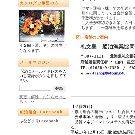
カタログご希望の方
ヤマト運輸（株）での配送と
引きに関しましては合計金額
手数料がかかります。
ご入金が確認でき次第、３日
します。
※一部鮮魚を除きま
店舗のご案内
年２回（夏、冬）のお届け
礼文島 船泊漁業協同
となります。
〒097-1111 北海道礼文
店舗運営責任者 : 山内 星空
メールマガジン
TEL:01638-9-7380 / FA
下記にメールアドレスを入
力し登録ボタンを押して下
さい。
変更・解除・お知らせはこ
ちら >>
【品質方針】
・協同組合の精神に沿い、組合員の
船泊組合 Facebook
・要求事項の適合により、製品の安
ふなどまりFacebook
・品質マネジメントシステムの有効
る。
平成17年12月15日 船泊漁業協同