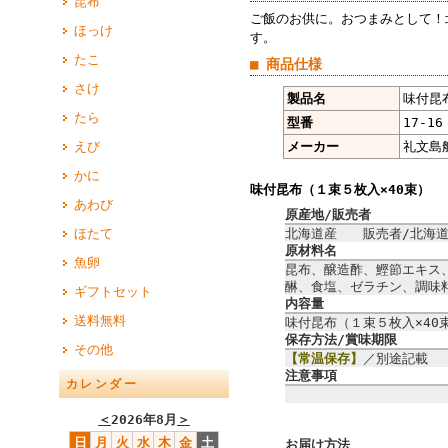
昆布
ご飯のお供に。おつまみとして！
ほっけ
す。
たこ
■ 商品仕様
さけ
製品名
味付昆
たら
型番
17-16
えび
メーカー
礼文島
かに
味付昆布（１束５枚入×40束）
あわび
原産地/販売者
ほたて
北海道産 販売者/北海道
原材料名
魚卵
昆布、醸造酢、鰹節エキス
醂、食塩、ゼラチン、調味
ギフトセット
内容量
送料無料
味付昆布（１束５枚入×40
保存方法/賞味期限
その他
【常温保存】
／別途記載 
注意事項
カレンダー
＜
2026年8月
＞
日
月
火
水
木
金
土
お届け方法