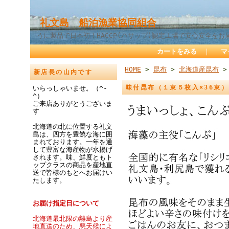
礼文島 船泊漁業協同組合
うに製品で日本初！HACCP(ハサップ)認定工場で安心安全をお
カートをみる
｜
マ
HOME
>
昆布
>
北海道産昆布
新店長の山内です
味付昆布（１束５枚入×36束）
いらっしゃいませ。（^-
^）
ご来店ありがとうございま
す
北海道の北に位置する礼文
島は、四方を豊饒な海に囲
まれております。一年を通
して豊富な海産物が水揚げ
されます。味、鮮度ともト
ップクラスの商品を産地直
送で皆様のもとへお届けい
たします。
お届け指定日について
北海道最北限の離島より産
地直送のため、悪天候によ