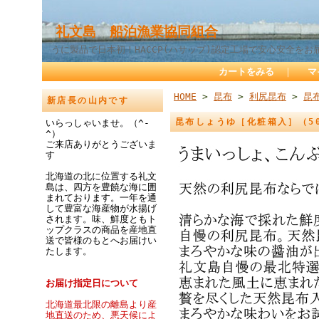
礼文島 船泊漁業協同組合
うに製品で日本初！HACCP(ハサップ)認定工場で安心安全をお
カートをみる
｜
マ
HOME
>
昆布
>
利尻昆布
>
昆
新店長の山内です
昆布しょうゆ［化粧箱入］（50
いらっしゃいませ。（^-
^）
ご来店ありがとうございま
す
北海道の北に位置する礼文
島は、四方を豊饒な海に囲
まれております。一年を通
して豊富な海産物が水揚げ
されます。味、鮮度ともト
ップクラスの商品を産地直
送で皆様のもとへお届けい
たします。
お届け指定日について
北海道最北限の離島より産
地直送のため、悪天候によ