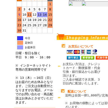
1
2
3
4
5
6
7
8
9
10
11
12
13
14
15
16
17
18
19
20
21
22
23
24
25
26
27
28
29
30
31
今日
定休日
お支払いについて
お盆休日
日曜・祭日を除く
平日 9：00 - 16：00
お支払い方法は、クレジッ
※ インターネットサイト
トカード・郵便振替・代金
専用の営業時間帯です
引換・銀行振込からお選び
頂けます
。
※ 13（木）～16日（日）
ご入金が確認でき次第、３
はお盆のためお休みとなり
日以内に配送いたします。
ます。ご注文は自動受付と
なりますがお電話、メール
配送について
でのお問い合わせ・商品配
送料は全国一律1,800円/北海
送はお休みとさせていただ
きます。
※ お荷物の個数によっては送
ざいます。