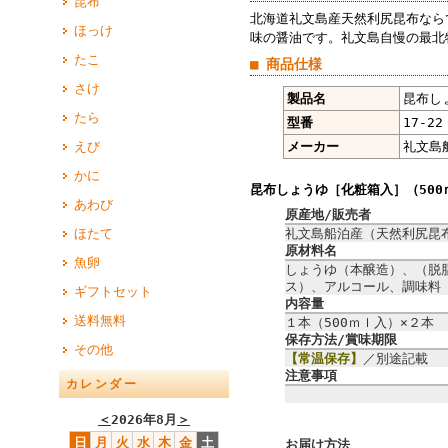
昆布
北海道礼文島産天然利尻昆布なら
ほっけ
味の醤油です。礼文島自慢の最北
たこ
■ 商品仕様
さけ
製品名
昆布し
たら
型番
17-22
えび
メーカー
礼文島
かに
昆布しょうゆ［化粧箱入］（500
あわび
原産地/販売者
ほたて
礼文島船泊産（天然利尻昆
原材料名
魚卵
しょうゆ（本醸造）、（脱
ス）、アルコール、調味料
ギフトセット
内容量
送料無料
１本（500ｍｌ入）×２
保存方法/賞味期限
その他
【常温保存】
／別途記載 
注意事項
カレンダー
＜
2026年8月
＞
日
月
火
水
木
金
土
お届け方法