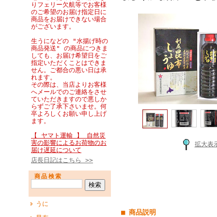
りフェリー欠航等でお客様
のご希望のお届け指定日に
商品をお届けできない場合
がございます。
生うになどの "水揚げ時の
商品発送" の商品につきま
しても、お届け希望日をご
指定いただくことはできま
せん。ご都合の悪い日は承
れます。
その際は、当店よりお客様
へメールでのご連絡をさせ
ていただきますので悪しか
らずご了承下さいませ。何
卒よろしくお願い申し上げ
ます。
【 ヤマト運輸 】 自然災
害の影響によるお荷物のお
拡大表
届け遅延について
店長日記はこちら >>
商品検索
うに
■ 商品説明