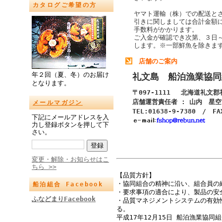
カタログご希望の方
ヤマト運輸（株）での配送と
引きに関しましては合計金額
手数料がかかります。
ご入金が確認でき次第、３日
します。
※一部鮮魚を除きま
店舗のご案内
年２回（夏、冬）のお届け
礼文島 船泊漁業協同
となります。
〒097-1111 北海道礼文
店舗運営責任者 : 山内 星空
メールマガジン
TEL:01638-9-7380 / FA
下記にメールアドレスを入
力し登録ボタンを押して下
さい。
変更・解除・お知らせはこ
ちら >>
【品質方針】
・協同組合の精神に沿い、組合員の
船泊組合 Facebook
・要求事項の適合により、製品の安
ふなどまりFacebook
・品質マネジメントシステムの有効
る。
平成17年12月15日 船泊漁業協同