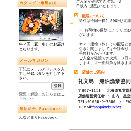
ご入金が確認でき次第、３
カタログご希望の方
日以内に配送いたします。
配送について
送料は全国一律1,800円/北海
※ お荷物の個数によっては送
ざいます。
年２回（夏、冬）のお届け
ヤマト運輸（株）での配送と
引きに関しましては合計金額
となります。
手数料がかかります。
ご入金が確認でき次第、３日
メールマガジン
します。
※一部鮮魚を除きま
下記にメールアドレスを入
店舗のご案内
力し登録ボタンを押して下
さい。
礼文島 船泊漁業協同
〒097-1111 北海道礼文
変更・解除・お知らせはこ
店舗運営責任者 : 山内 星空
ちら >>
TEL:01638-9-7380 / FA
船泊組合 Facebook
ふなどまりFacebook