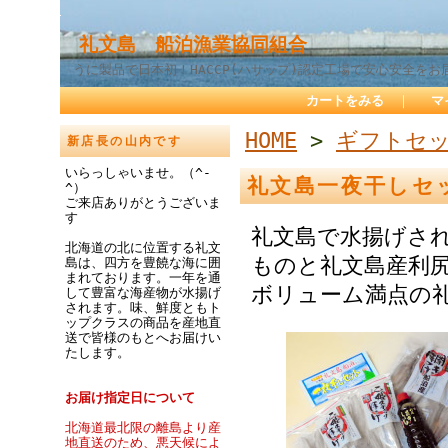
礼文島 船泊漁業協同組合
うに製品で日本初！HACCP(ハサップ)認定工場で安心安全をお
カートをみる
｜
マ
HOME
>
ギフトセ
新店長の山内です
いらっしゃいませ。（^-
礼文島一夜干しセ
^）
ご来店ありがとうございま
す
礼文島で水揚げさ
北海道の北に位置する礼文
ものと礼文島産利
島は、四方を豊饒な海に囲
まれております。一年を通
ボリューム満点の
して豊富な海産物が水揚げ
されます。味、鮮度ともト
ップクラスの商品を産地直
送で皆様のもとへお届けい
たします。
お届け指定日について
北海道最北限の離島より産
地直送のため、悪天候によ