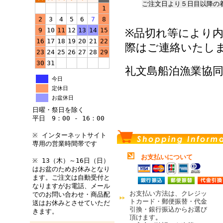
ご注文日より５日目以降の
1
2
3
4
5
6
7
8
9
10
11
12
13
14
15
品切れ等により
※
16
17
18
19
20
21
22
際はご連絡いたし
23
24
25
26
27
28
29
30
31
礼文島船泊漁業協
今日
定休日
お盆休日
日曜・祭日を除く
平日 9：00 - 16：00
※ インターネットサイト
専用の営業時間帯です
お支払いについて
※ 13（木）～16日（日）
はお盆のためお休みとなり
ます。ご注文は自動受付と
なりますがお電話、メール
お支払い方法は、クレジッ
でのお問い合わせ・商品配
トカード・郵便振替・代金
送はお休みとさせていただ
引換・銀行振込からお選び
きます。
頂けます
。