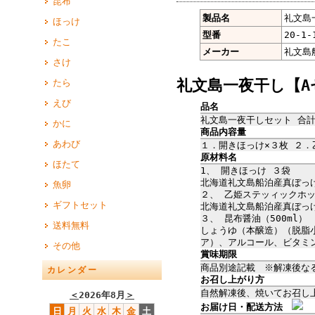
昆布
製品名
礼文島
ほっけ
型番
20-1-
たこ
メーカー
礼文島
さけ
礼文島一夜干し【A
たら
えび
品名
礼文島一夜干しセット 合計
かに
商品内容量
あわび
１．開きほっけ×３枚 ２．
原材料名
ほたて
1、 開きほっけ ３袋
北海道礼文島船泊産真ぼっ
魚卵
２、 乙姫ステッィックホ
ギフトセット
北海道礼文島船泊産真ぼっ
３、 昆布醤油（500ml）
送料無料
しょうゆ（本醸造）（脱脂
ア）、アルコール、ビタミ
その他
賞味期限
商品別途記載 ※解凍後な
カレンダー
お召し上がり方
自然解凍後、焼いてお召し
＜
2026年8月
＞
お届け日・配送方法
日
月
火
水
木
金
土