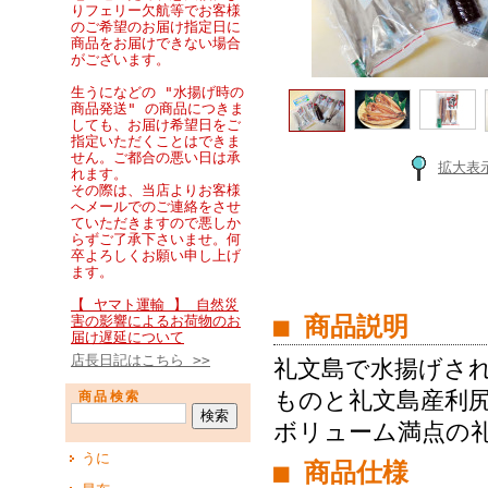
りフェリー欠航等でお客様
のご希望のお届け指定日に
商品をお届けできない場合
がございます。
生うになどの "水揚げ時の
商品発送" の商品につきま
しても、お届け希望日をご
指定いただくことはできま
せん。ご都合の悪い日は承
拡大表
れます。
その際は、当店よりお客様
へメールでのご連絡をさせ
ていただきますので悪しか
らずご了承下さいませ。何
卒よろしくお願い申し上げ
ます。
【 ヤマト運輸 】 自然災
■ 商品説明
害の影響によるお荷物のお
届け遅延について
店長日記はこちら >>
礼文島で水揚げさ
ものと礼文島産利
商品検索
ボリューム満点の
うに
■ 商品仕様