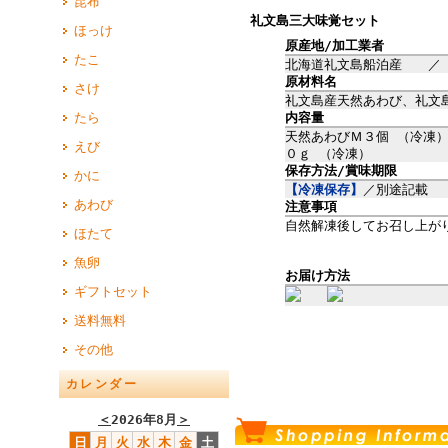
昆布
礼文島三大味覚セット
ほっけ
原産地/加工業者
たこ
北海道礼文島船泊産 ／ 
原材料名
さけ
礼文島産天然あわび、礼文
たら
内容量
天然あわびＭ３個 （冷凍
えび
０ｇ （冷凍）
保存方法/賞味期限
かに
【冷凍保存】
／別途記載
あわび
注意事項
自然解凍後してお召し上が
ほたて
魚卵
お届け方法
ギフトセット
送料無料
その他
カレンダー
＜
2026年8月
＞
日
月
火
水
木
金
土