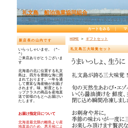
礼文島 船泊漁業協同組合
うに製品で日本初！HACCP(ハサップ)認定工場で安心安全をお
カートをみる
｜
マ
HOME
>
ギフトセット
新店長の山内です
礼文島三大味覚セット
いらっしゃいませ。（^-
^）
ご来店ありがとうございま
す
北海道の北に位置する礼文
島は、四方を豊饒な海に囲
まれております。一年を通
して豊富な海産物が水揚げ
されます。味、鮮度ともト
ップクラスの商品を産地直
送で皆様のもとへお届けい
たします。
お届け指定日について
北海道最北限の離島より産
地直送のため、悪天候によ