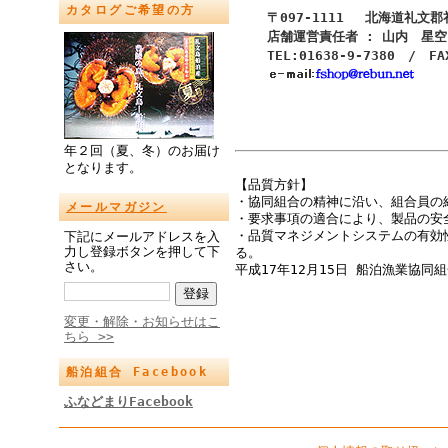
カタログご希望の方
〒097-1111 北海道礼文
店舗運営責任者 : 山内 星空
TEL:01638-9-7380 / FA
年２回（夏、冬）のお届け
となります。
【品質方針】
・協同組合の精神に沿い、組合員の
メールマガジン
・要求事項の適合により、製品の安
・品質マネジメントシステムの有効
下記にメールアドレスを入
力し登録ボタンを押して下
る。
さい。
平成17年12月15日 船泊漁業協同
変更・解除・お知らせはこ
ちら >>
船泊組合 Facebook
ふなどまりFacebook