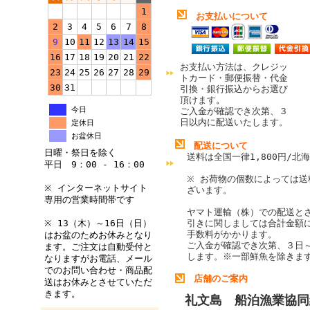
1
お支払いについて
2
3
4
5
6
7
8
9
10
11
12
13
14
15
16
17
18
19
20
21
22
お支払い方法は、クレジッ
23
24
25
26
27
28
29
トカード・郵便振替・代金
30
31
引換・銀行振込からお選び
頂けます
。
今日
ご入金が確認でき次第、３
日以内に配送いたします。
定休日
お盆休日
配送について
日曜・祭日を除く
送料は全国一律1,800円/北海
平日 9：00 - 16：00
※ お荷物の個数によっては送
※ インターネットサイト
ざいます。
専用の営業時間帯です
ヤマト運輸（株）での配送と
※ 13（木）～16日（日）
引きに関しましては合計金額
手数料がかかります。
はお盆のためお休みとなり
ご入金が確認でき次第、３日
ます。ご注文は自動受付と
します。
※一部鮮魚を除きま
なりますがお電話、メール
でのお問い合わせ・商品配
店舗のご案内
送はお休みとさせていただ
きます。
礼文島 船泊漁業協同