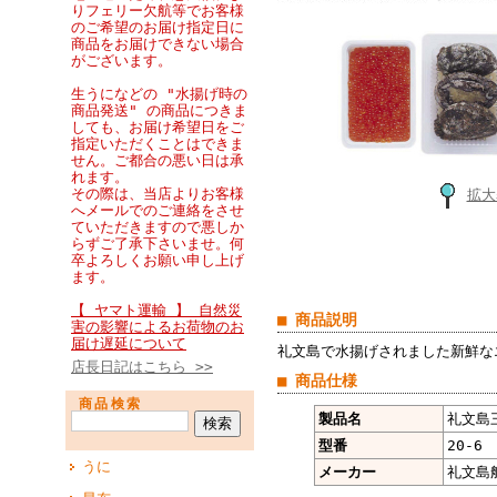
りフェリー欠航等でお客様
のご希望のお届け指定日に
商品をお届けできない場合
がございます。
生うになどの "水揚げ時の
商品発送" の商品につきま
しても、お届け希望日をご
指定いただくことはできま
せん。ご都合の悪い日は承
れます。
その際は、当店よりお客様
拡大
へメールでのご連絡をさせ
ていただきますので悪しか
らずご了承下さいませ。何
卒よろしくお願い申し上げ
ます。
【 ヤマト運輸 】 自然災
■ 商品説明
害の影響によるお荷物のお
届け遅延について
礼文島で水揚げされました新鮮な
店長日記はこちら >>
■ 商品仕様
商品検索
製品名
礼文島
型番
20-6
うに
メーカー
礼文島