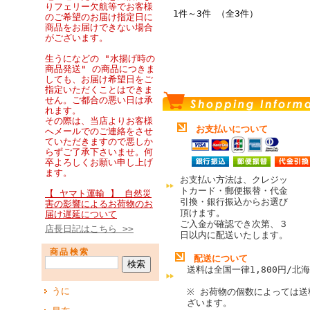
りフェリー欠航等でお客様
1件～3件 （全3件）
のご希望のお届け指定日に
商品をお届けできない場合
がございます。
生うになどの "水揚げ時の
商品発送" の商品につきま
しても、お届け希望日をご
指定いただくことはできま
せん。ご都合の悪い日は承
れます。
その際は、当店よりお客様
お支払いについて
へメールでのご連絡をさせ
ていただきますので悪しか
らずご了承下さいませ。何
卒よろしくお願い申し上げ
ます。
お支払い方法は、クレジッ
トカード・郵便振替・代金
【 ヤマト運輸 】 自然災
引換・銀行振込からお選び
害の影響によるお荷物のお
頂けます
。
届け遅延について
ご入金が確認でき次第、３
店長日記はこちら >>
日以内に配送いたします。
商品検索
配送について
送料は全国一律1,800円/北海
うに
※ お荷物の個数によっては送
ざいます。