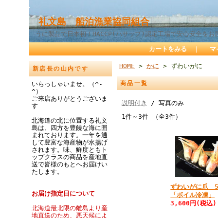
礼文島 船泊漁業協同組合
うに製品で日本初！HACCP(ハサップ)認定工場で安心安全をお
カートをみる
｜
マ
HOME
>
かに
> ずわいがに
新店長の山内です
商品一覧
いらっしゃいませ。（^-
^）
ご来店ありがとうございま
説明付き
/ 写真のみ
す
1件～3件 （全3件）
北海道の北に位置する礼文
島は、四方を豊饒な海に囲
まれております。一年を通
して豊富な海産物が水揚げ
されます。味、鮮度ともト
ップクラスの商品を産地直
送で皆様のもとへお届けい
たします。
ずわいがに爪 5
お届け指定日について
「ボイル冷凍」
3,600円(税込)
北海道最北限の離島より産
地直送のため、悪天候によ