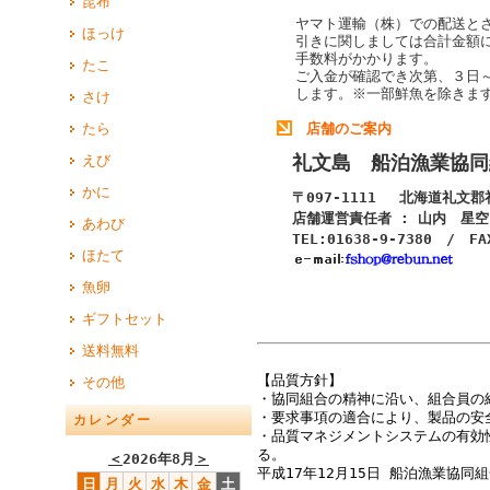
昆布
ヤマト運輸（株）での配送と
ほっけ
引きに関しましては合計金額
手数料がかかります。
たこ
ご入金が確認でき次第、３日
します。
※一部鮮魚を除きま
さけ
たら
店舗のご案内
礼文島 船泊漁業協同
えび
かに
〒097-1111 北海道礼文
店舗運営責任者 : 山内 星空
あわび
TEL:01638-9-7380 / FA
ほたて
魚卵
ギフトセット
送料無料
【品質方針】
その他
・協同組合の精神に沿い、組合員の
・要求事項の適合により、製品の安
カレンダー
・品質マネジメントシステムの有効
る。
＜
2026年8月
＞
平成17年12月15日 船泊漁業協同
日
月
火
水
木
金
土