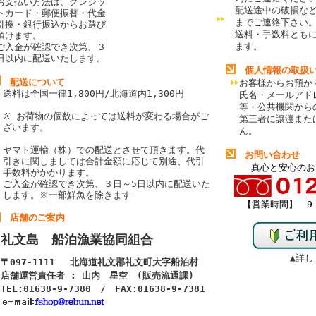
お支払い方法は、クレジッ
配送途中の破損な
トカード・郵便振替・代金
までご連絡下さい
引換・銀行振込からお選び
送料・手数料とも
頂けます
。
ます。
ご入金が確認でき次第、３
日以内に配送いたします。
個人情報の取扱
配送について
お客様からお預か
送料は全国一律1,800円/北海道内1,300円
氏名・メールアド
等・公共機関から
※ お荷物の個数によっては送料が変わる場合がご
第三者に譲渡また
ざいます。
ん。
ヤマト運輸（株）での配送とさせて頂きます。代
お問い合わせ
引きに関しましては合計金額に応じて別途、代引
真心と安心のお
手数料がかかります。
ご入金が確認でき次第、３日～5日以内に配送いた
します。
※一部鮮魚を除きます
【営業時間】 9：
店舗のご案内
礼文島 船泊漁業協同組合
▲詳し
〒097-1111 北海道礼文郡礼文町大字船泊村
店舗運営責任者 : 山内 星空 (販売流通課)
TEL:01638-9-7380 / FAX:01638-9-7381