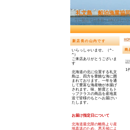
礼文島 船泊漁業協同
うに製品で日本初！HACCP(ハ
HO
新店長の山内です
商
いらっしゃいませ。（^-
^）
ご来店ありがとうございま
説
す
1
北海道の北に位置する礼文
島は、四方を豊饒な海に囲
まれております。一年を通
して豊富な海産物が水揚げ
されます。味、鮮度ともト
ップクラスの商品を産地直
送で皆様のもとへお届けい
たします。
お届け指定日について
北海道最北限の離島より産
地直送のため、悪天候によ