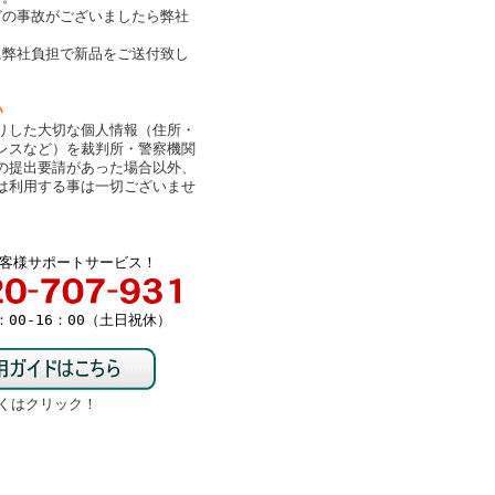
どの事故がございましたら弊社
。
に弊社負担で新品をご送付致し
い
りした大切な個人情報（住所・
レスなど）を裁判所・警察機関
の提出要請があった場合以外、
は利用する事は一切ございませ
客様サポートサービス！
00-16：00（土日祝休）
くはクリック！