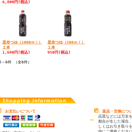
6,800円(税込)
昆布つゆ（1000ｍｌ）
昆布つゆ（500ｍｌ）
１本
１本
1,680円(税込)
950円(税込)
件～6件 （全6件）
お支払いについて
返品・交換につ
品質などには万全
都合が生じた場合
しくはお引き取り
内にご連絡くださ