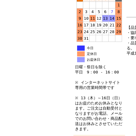
1
2
3
4
5
6
7
8
9
10
11
12
13
14
15
16
17
18
19
20
21
22
【品
23
24
25
26
27
28
29
・協
・要
30
31
・品
る。
今日
平成
定休日
お盆休日
日曜・祭日を除く
平日 9：00 - 16：00
※ インターネットサイト
専用の営業時間帯です
※ 13（木）～16日（日）
はお盆のためお休みとなり
ます。ご注文は自動受付と
なりますがお電話、メール
でのお問い合わせ・商品配
送はお休みとさせていただ
きます。