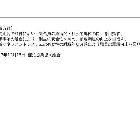
質方針】
同組合の精神に沿い、組合員の経済的・社会的地位の向上を目指す。
求事項の適合により、製品の安全性を高め、顧客満足の向上を目指す。
質マネジメントシステムの有効性の継続的な改善により職員の意識向上を図
17年12月15日 船泊漁業協同組合