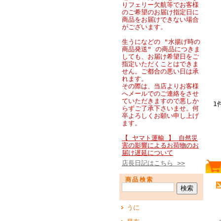
りフェリー欠航等でお客様
のご希望のお届け指定日に
商品をお届けできない場合
がございます。
生うになどの "水揚げ時の
商品発送" の商品につきま
しても、お届け希望日をご
指定いただくことはできま
せん。ご都合の悪い日は承
れます。
その際は、当店よりお客様
へメールでのご連絡をさせ
ていただきますので悪しか
1
らずご了承下さいませ。何
卒よろしくお願い申し上げ
ます。
【 ヤマト運輸 】 自然災
害の影響によるお荷物のお
届け遅延について
店長日記はこちら >>
商品検索
うに