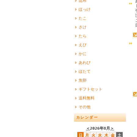
昆布
ほっけ
たこ
さけ
たら
えび
かに
あわび
ほたて
魚卵
ギフトセット
送料無料
その他
カレンダー
＜
2026年8月
＞
日
月
火
水
木
金
土