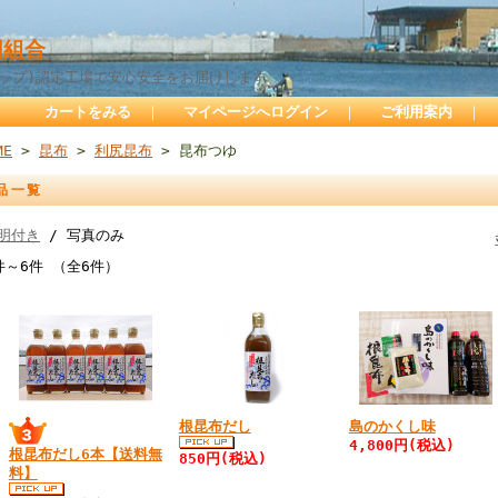
組合
サップ)認定工場で安心安全をお届けします
カートをみる
｜
マイページへログイン
｜
ご利用案内
｜
ME
>
昆布
>
利尻昆布
> 昆布つゆ
品一覧
明付き
/ 写真のみ
件～6件 （全6件）
根昆布だし
島のかくし味
4,800円(税込)
根昆布だし6本【送料無
850円(税込)
料】