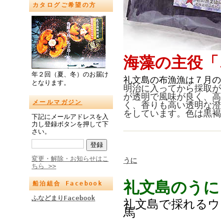
カタログご希望の方
海藻の主役「
年２回（夏、冬）のお届け
礼文島の布漁漁は７月の
となります。
明治に入ってから採取が
が透明で風味が良く、高
メールマガジン
く、香りも高い透明な澄
をしています。色は黒褐
下記にメールアドレスを入
力し登録ボタンを押して下
さい。
変更・解除・お知らせはこ
うに
ちら >>
礼文島のうに
船泊組合 Facebook
ふなどまりFacebook
礼文島で採れるウ
馬