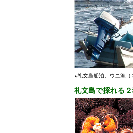
★礼文島船泊、ウニ漁（
礼文島で採れる２