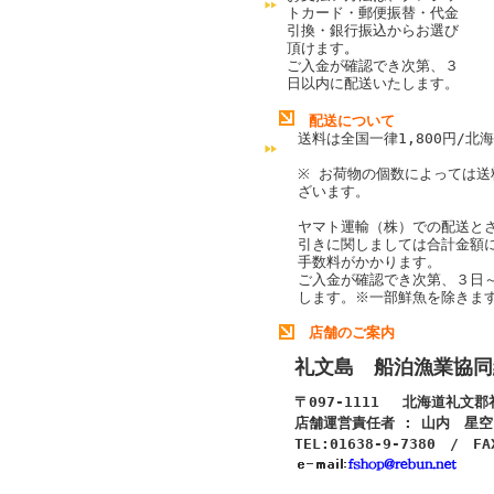
トカード・郵便振替・代金
引換・銀行振込からお選び
頂けます
。
ご入金が確認でき次第、３
日以内に配送いたします。
配送について
送料は全国一律1,800円/北海
※ お荷物の個数によっては送
ざいます。
ヤマト運輸（株）での配送と
引きに関しましては合計金額
手数料がかかります。
ご入金が確認でき次第、３日
します。
※一部鮮魚を除きま
店舗のご案内
礼文島 船泊漁業協同
〒097-1111 北海道礼文
店舗運営責任者 : 山内 星空
TEL:01638-9-7380 / FA