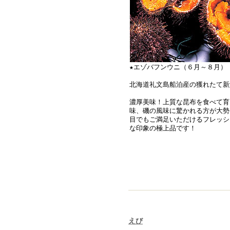
★エゾバフンウニ（６月～８月）
北海道礼文島船泊産の獲れたて新
濃厚美味！上質な昆布を食べて育
味、磯の風味に驚かれる方が大勢
目でもご満足いただけるフレッシ
な印象の極上品です！
えび