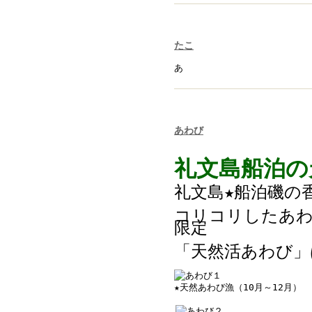
たこ
あ
あわび
礼文島船泊の
礼文島★船泊磯の
コリコリしたあわ
限定
「天然活あわび」
★天然あわび漁（10月～12月）