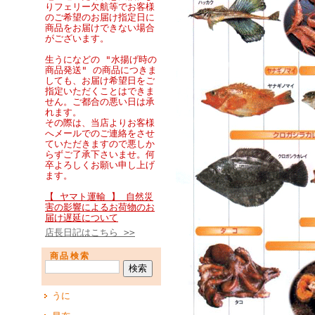
りフェリー欠航等でお客様
のご希望のお届け指定日に
商品をお届けできない場合
がございます。
生うになどの "水揚げ時の
商品発送" の商品につきま
しても、お届け希望日をご
指定いただくことはできま
せん。ご都合の悪い日は承
れます。
その際は、当店よりお客様
へメールでのご連絡をさせ
ていただきますので悪しか
らずご了承下さいませ。何
卒よろしくお願い申し上げ
ます。
【 ヤマト運輸 】 自然災
害の影響によるお荷物のお
届け遅延について
店長日記はこちら >>
商品検索
うに