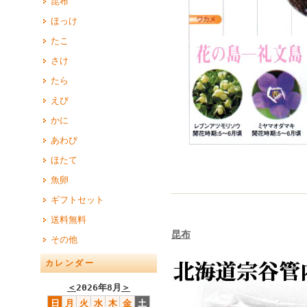
昆布
ほっけ
たこ
さけ
たら
えび
かに
あわび
ほたて
魚卵
ギフトセット
送料無料
昆布
その他
カレンダー
＜
2026年8月
＞
日
月
火
水
木
金
土