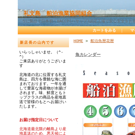
礼文島 船泊漁業協同組合
うに製品で日本初！HACCP(ハサップ)認定工場で安心安全をお
カートをみる
｜
マ
HOME
>
船泊魚暦花暦
新店長の山内です
いらっしゃいませ。（^-
魚カレンダー
^）
ご来店ありがとうございま
す
北海道の北に位置する礼文
島は、四方を豊饒な海に囲
まれております。一年を通
して豊富な海産物が水揚げ
されます。味、鮮度ともト
ップクラスの商品を産地直
送で皆様のもとへお届けい
たします。
お届け指定日について
北海道最北限の離島より産
地直送のため、悪天候によ