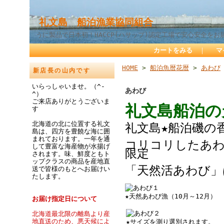
礼文島 船泊漁業協同組合
うに製品で日本初！HACCP(ハサップ)認定工場で安心安全をお
カートをみる
｜
マ
HOME
>
船泊魚暦花暦
>
あわび
新店長の山内です
いらっしゃいませ。（^-
あわび
^）
ご来店ありがとうございま
礼文島船泊の
す
北海道の北に位置する礼文
礼文島★船泊磯の
島は、四方を豊饒な海に囲
まれております。一年を通
コリコリしたあわ
して豊富な海産物が水揚げ
限定
されます。味、鮮度ともト
ップクラスの商品を産地直
「天然活あわび」
送で皆様のもとへお届けい
たします。
★天然あわび漁（10月～12月）
お届け指定日について
北海道最北限の離島より産
地直送のため、悪天候によ
★サイズを測り選別されます。