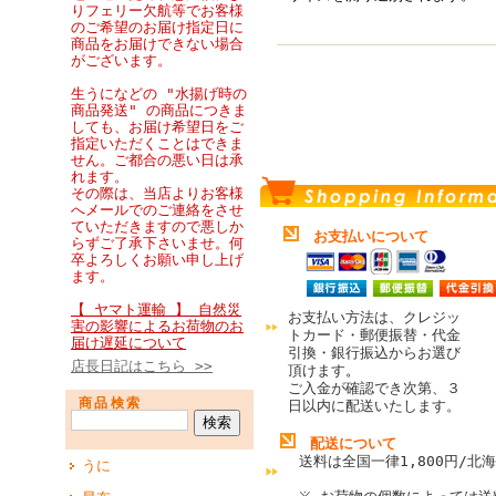
りフェリー欠航等でお客様
のご希望のお届け指定日に
商品をお届けできない場合
がございます。
生うになどの "水揚げ時の
商品発送" の商品につきま
しても、お届け希望日をご
指定いただくことはできま
せん。ご都合の悪い日は承
れます。
その際は、当店よりお客様
へメールでのご連絡をさせ
ていただきますので悪しか
お支払いについて
らずご了承下さいませ。何
卒よろしくお願い申し上げ
ます。
【 ヤマト運輸 】 自然災
お支払い方法は、クレジッ
害の影響によるお荷物のお
トカード・郵便振替・代金
届け遅延について
引換・銀行振込からお選び
店長日記はこちら >>
頂けます
。
ご入金が確認でき次第、３
商品検索
日以内に配送いたします。
配送について
送料は全国一律1,800円/北海
うに