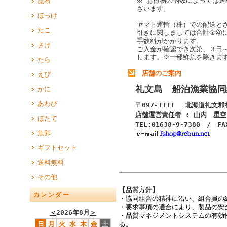
※ お荷物の個数によっては送
昆布
ざいます。
ほっけ
ヤマト運輸（株）での配送と
たこ
引きに関しましては合計金額
手数料がかかります。
さけ
ご入金が確認でき次第、３日
します。
※一部鮮魚を除きま
たら
店舗のご案内
えび
礼文島 船泊漁業協同
かに
あわび
〒097-1111 北海道礼文
店舗運営責任者 : 山内 星空
ほたて
TEL:01638-9-7380 / FA
魚卵
ギフトセット
送料無料
その他
【品質方針】
カレンダー
・協同組合の精神に沿い、組合員の
・要求事項の適合により、製品の安
＜
2026年8月
＞
・品質マネジメントシステムの有効
る。
日
月
火
水
木
金
土