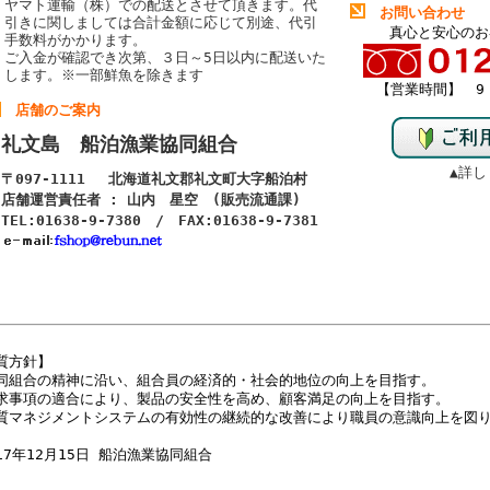
ヤマト運輸（株）での配送とさせて頂きます。代
お問い合わせ
引きに関しましては合計金額に応じて別途、代引
真心と安心のお
手数料がかかります。
ご入金が確認でき次第、３日～5日以内に配送いた
します。
※一部鮮魚を除きます
【営業時間】 9：
店舗のご案内
礼文島 船泊漁業協同組合
▲詳し
〒097-1111 北海道礼文郡礼文町大字船泊村
店舗運営責任者 : 山内 星空 (販売流通課)
TEL:01638-9-7380 / FAX:01638-9-7381
質方針】
同組合の精神に沿い、組合員の経済的・社会的地位の向上を目指す。
求事項の適合により、製品の安全性を高め、顧客満足の向上を目指す。
質マネジメントシステムの有効性の継続的な改善により職員の意識向上を図
17年12月15日 船泊漁業協同組合