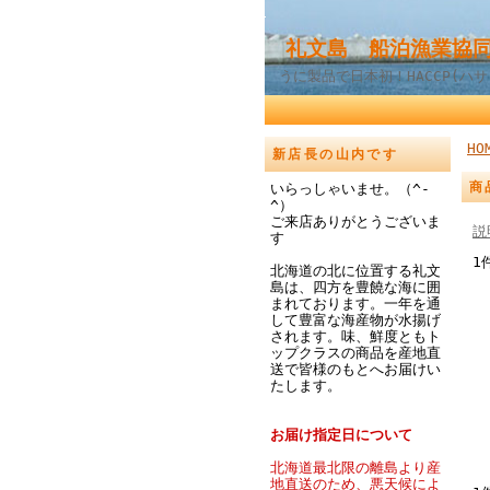
礼文島 船泊漁業協同
うに製品で日本初！HACCP(ハ
HO
新店長の山内です
商
いらっしゃいませ。（^-
^）
ご来店ありがとうございま
説
す
1
北海道の北に位置する礼文
島は、四方を豊饒な海に囲
まれております。一年を通
して豊富な海産物が水揚げ
されます。味、鮮度ともト
ップクラスの商品を産地直
送で皆様のもとへお届けい
たします。
お届け指定日について
北海道最北限の離島より産
地直送のため、悪天候によ