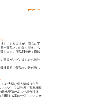
page top
いて
を期しておりますが、商品に不
、同一商品とのお取り替え、も
を致します。商品到着後３日以
い。
どの事故がございましたら弊社
。
に弊社負担で新品をご送付致し
い
りした大切な個人情報（住所・
レスなど）を裁判所・警察機関
の提出要請があった場合以外、
は利用する事は一切ございませ