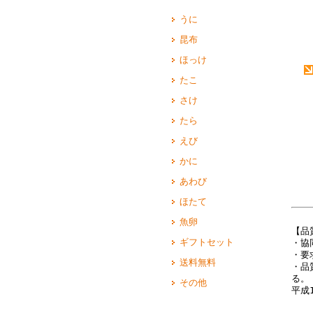
うに
昆布
ほっけ
たこ
さけ
たら
えび
かに
あわび
ほたて
魚卵
【品
ギフトセット
・協
・要
送料無料
・品
る。
その他
平成