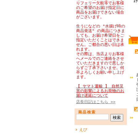
1
りフェリー欠航等でお客様
のご希望のお届け指定日に
商品をお届けできない場合
がございます。
生うになどの "水揚げ時の
商品発送" の商品につきま
しても、お届け希望日をご
指定いただくことはできま
せん。ご都合の悪い日は承
れます。
その際は、当店よりお客様
へメールでのご連絡をさせ
ていただきますので悪しか
らずご了承下さいませ。何
卒よろしくお願い申し上げ
ます。
【 ヤマト運輸 】 自然災
害の影響によるお荷物のお
届け遅延について
店長日記はこちら >>
商品検索
えび