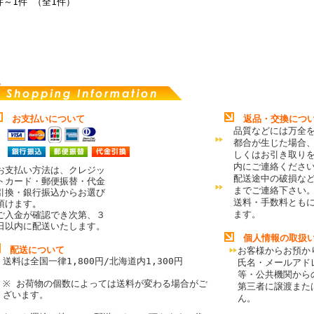
件～1件 （全1件）
お支払いについて
返品・交換につ
品質などには万全
都合が生じた場合
しくはお引き取り
内にご連絡くださ
お支払い方法は、クレジッ
配送途中の破損な
トカード・郵便振替・代金
までご連絡下さい
引換・銀行振込からお選び
送料・手数料とも
頂けます
。
ます。
ご入金が確認でき次第、３
日以内に配送いたします。
個人情報の取扱
配送について
お客様からお預か
送料は全国一律1,800円/北海道内1,300円
氏名・メールアド
等・公共機関から
※ お荷物の個数によっては送料が変わる場合がご
第三者に譲渡また
ざいます。
ん。