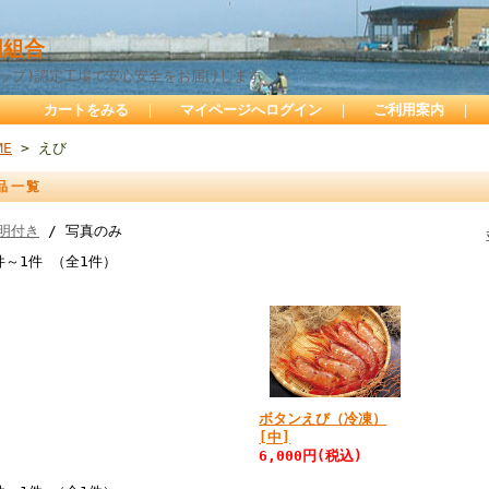
組合
サップ)認定工場で安心安全をお届けします
カートをみる
｜
マイページへログイン
｜
ご利用案内
｜
ME
> えび
品一覧
明付き
/ 写真のみ
件～1件 （全1件）
ボタンえび（冷凍）
[中]
6,000円(税込)