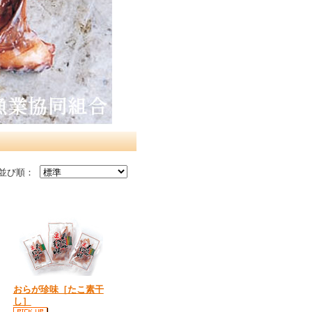
並び順：
おらが珍味［たこ素干
し］