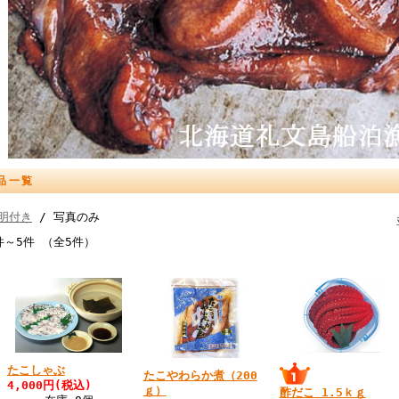
品一覧
明付き
/ 写真のみ
件～5件 （全5件）
たこしゃぶ
たこやわらか煮（200
4,000円(税込)
ｇ）
酢だこ 1.5ｋｇ