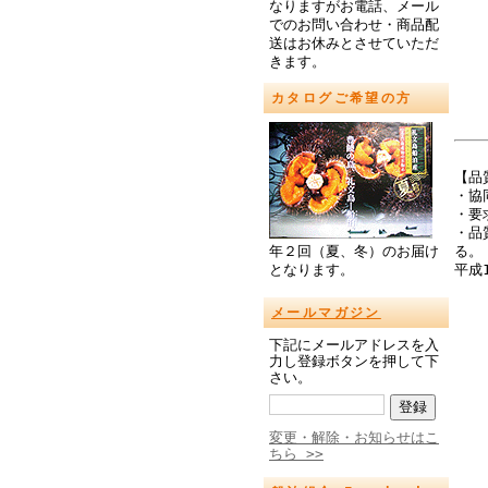
なりますがお電話、メール
でのお問い合わせ・商品配
送はお休みとさせていただ
きます。
カタログご希望の方
【品
・協
・要
・品
る。
年２回（夏、冬）のお届け
平成
となります。
メールマガジン
下記にメールアドレスを入
力し登録ボタンを押して下
さい。
変更・解除・お知らせはこ
ちら >>