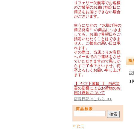
りフェリー欠航等でお客様
のご希望のお届け指定日に
商品をお届けできない場合
がございます。
生うになどの "水揚げ時の
商品発送" の商品につきま
しても、お届け希望日をご
指定いただくことはできま
せん。ご都合の悪い日は承
れます。
その際は、当店よりお客様
へメールでのご連絡をさせ
商
ていただきますので悪しか
らずご了承下さいませ。何
卒よろしくお願い申し上げ
説
ます。
1
【 ヤマト運輸 】 自然災
害の影響によるお荷物のお
届け遅延について
店長日記はこちら >>
商品検索
たこ