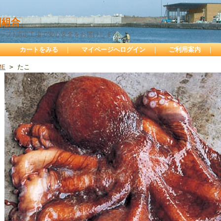
組合
サップ)認定工場で安心安全をお届けします
カートをみる
｜
マイページへログイン
｜
ご利用案内
｜
ME
> たこ