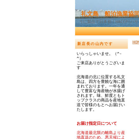
礼文島 船泊漁業協同
うに製品で日本初！HACCP(ハ
HO
新店長の山内です
いらっしゃいませ。（^-
^）
ご来店ありがとうございま
す
北海道の北に位置する礼文
島は、四方を豊饒な海に囲
まれております。一年を通
して豊富な海産物が水揚げ
されます。味、鮮度ともト
ップクラスの商品を産地直
送で皆様のもとへお届けい
たします。
お届け指定日について
北海道最北限の離島より産
地直送のため、悪天候によ