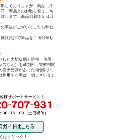
いて
を期しておりますが、商品に不
、同一商品とのお取り替え、も
を致します。商品到着後３日以
い。
どの事故がございましたら弊社
。
に弊社負担で新品をご送付致し
い
りした大切な個人情報（住所・
レスなど）を裁判所・警察機関
の提出要請があった場合以外、
は利用する事は一切ございませ
客様サポートサービス！
00-16：00（土日祝休）
くはクリック！