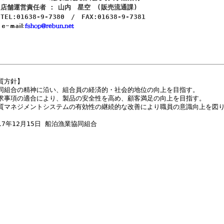
店舗運営責任者 : 山内 星空 (販売流通課)
TEL:01638-9-7380 / FAX:01638-9-7381
質方針】
同組合の精神に沿い、組合員の経済的・社会的地位の向上を目指す。
求事項の適合により、製品の安全性を高め、顧客満足の向上を目指す。
質マネジメントシステムの有効性の継続的な改善により職員の意識向上を図
17年12月15日 船泊漁業協同組合