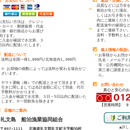
お支払いについて
返品・交換につ
品質などには万全
都合が生じた場合
しくはお引き取り
内にご連絡くださ
お支払い方法は、クレジッ
配送途中の破損な
トカード・郵便振替・代金
までご連絡下さい
引換・銀行振込からお選び
送料・手数料とも
頂けます
。
ます。
ご入金が確認でき次第、３
日以内に配送いたします。
個人情報の取扱
配送について
お客様からお預か
送料は全国一律1,800円/北海道内1,300円
氏名・メールアド
等・公共機関から
※ お荷物の個数によっては送料が変わる場合がご
第三者に譲渡また
ざいます。
ん。
ヤマト運輸（株）での配送とさせて頂きます。代
お問い合わせ
引きに関しましては合計金額に応じて別途、代引
真心と安心のお
手数料がかかります。
ご入金が確認でき次第、３日～5日以内に配送いた
します。
※一部鮮魚を除きます
【営業時間】 9：
店舗のご案内
礼文島 船泊漁業協同組合
▲詳し
〒097-1111 北海道礼文郡礼文町大字船泊村