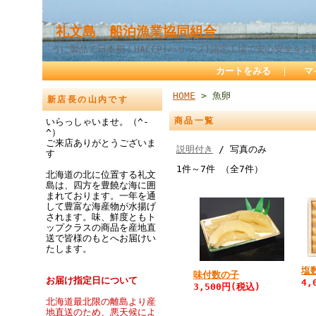
礼文島 船泊漁業協同組合
うに製品で日本初！HACCP(ハサップ)認定工場で安心安全をお
カートをみる
｜
マ
HOME
> 魚卵
新店長の山内です
商品一覧
いらっしゃいませ。（^-
^）
ご来店ありがとうございま
説明付き
/ 写真のみ
す
1件～7件 （全7件）
北海道の北に位置する礼文
島は、四方を豊饒な海に囲
まれております。一年を通
して豊富な海産物が水揚げ
されます。味、鮮度ともト
ップクラスの商品を産地直
送で皆様のもとへお届けい
たします。
塩
味付数の子
お届け指定日について
4,
3,500円(税込)
北海道最北限の離島より産
地直送のため、悪天候によ