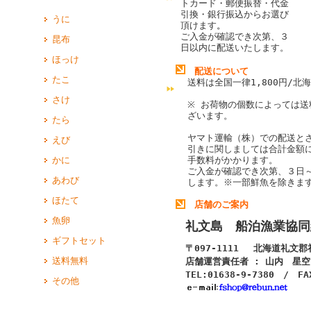
トカード・郵便振替・代金
引換・銀行振込からお選び
うに
頂けます
。
ご入金が確認でき次第、３
昆布
日以内に配送いたします。
ほっけ
配送について
たこ
送料は全国一律1,800円/北海
さけ
※ お荷物の個数によっては送
ざいます。
たら
ヤマト運輸（株）での配送と
えび
引きに関しましては合計金額
かに
手数料がかかります。
ご入金が確認でき次第、３日
あわび
します。
※一部鮮魚を除きま
ほたて
店舗のご案内
魚卵
礼文島 船泊漁業協同
ギフトセット
〒097-1111 北海道礼文
送料無料
店舗運営責任者 : 山内 星空
TEL:01638-9-7380 / FA
その他