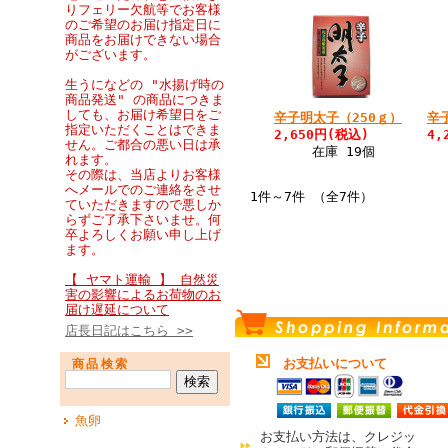
りフェリー欠航等でお客様
のご希望のお届け指定日に
商品をお届けできない場合
がございます。
生うになどの "水揚げ時の
商品発送" の商品につきま
しても、お届け希望日をご
辛子明太子（250ｇ）
辛
指定いただくことはできま
2,650円(税込)
4,
せん。ご都合の悪い日は承
在庫 19個
れます。
その際は、当店よりお客様
へメールでのご連絡をさせ
1件～7件 （全7件）
ていただきますので悪しか
らずご了承下さいませ。何
卒よろしくお願い申し上げ
ます。
【 ヤマト運輸 】 自然災
害の影響によるお荷物のお
届け遅延について
店長日記はこちら >>
お支払いについて
商品検索
魚卵
お支払い方法は、クレジッ