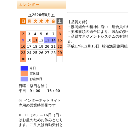
カレンダー
＜
2026年8月
＞
日
月
火
水
木
金
土
【品質方針】
・協同組合の精神に沿い、組合員の
1
・要求事項の適合により、製品の安
2
3
4
5
6
7
8
・品質マネジメントシステムの有効
9
10
11
12
13
14
15
る。
平成17年12月15日 船泊漁業協同
16
17
18
19
20
21
22
23
24
25
26
27
28
29
30
31
今日
定休日
お盆休日
日曜・祭日を除く
平日 9：00 - 16：00
※ インターネットサイト
専用の営業時間帯です
※ 13（木）～16日（日）
はお盆のためお休みとなり
ます。ご注文は自動受付と